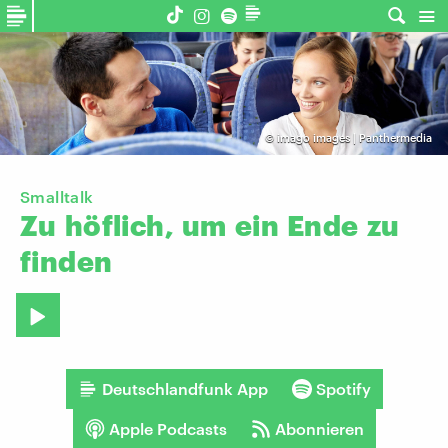
©
imago images | Panthermedia
Smalltalk
Zu
höflich,
um
ein
Ende
zu
finden
Deutschlandfunk App
Spotify
Apple Podcasts
Abonnieren