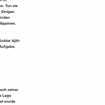
n. Tun sie
 Einigen
hörden
ilippinen.
oldat Ajith
 Aufgabe,
ach seiner
re Lage
del wurde