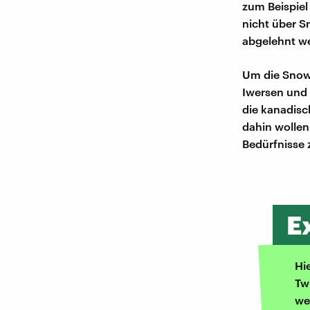
zum Beispiel
nicht über S
abgelehnt w
Um die Snowd
Iwersen und 
die kanadis
dahin wollen
Bedürfnisse 
E
Hi
Tw
we