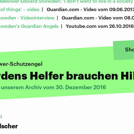
eblower Edward Snowden: 'I don't want to live in a society
 of things' – video
| Guardian.com - Video vom 09.06.201
owden - Videointerview
| Guardian.com - Video vom 08.0
owden's Guardian Angels
| Youtube.com vom 26.10.2016
Sh
wer-Schutzengel
dens Helfer brauchen Hi
s unserem Archiv vom 30. Dezember 2016
n:
lscher