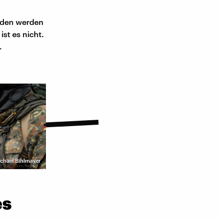
unden werden
ist es nicht.
.
chael Bihlmayer
es