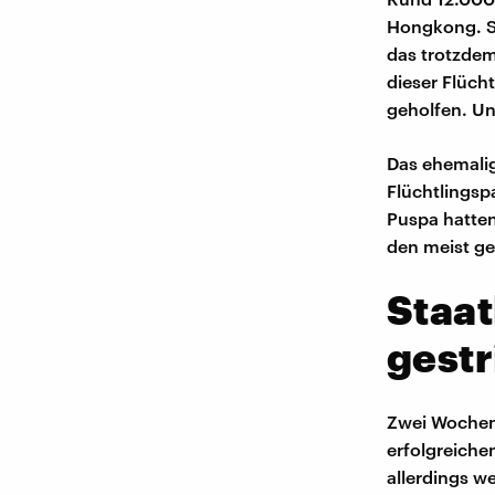
Hongkong. Si
das trotzdem
dieser Flüch
geholfen. Un
Das ehemali
Flüchtlingsp
Puspa hatten
den meist ge
Staat
gest
Zwei Wochen
erfolgreiche
allerdings w