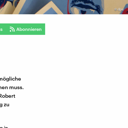
©
dpa
ts
Abonnieren
tmögliche
chen muss.
 Robert
g zu
n in