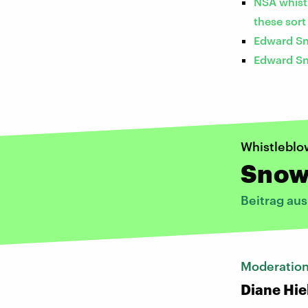
NSA whistl
these sort
Edward Sn
Edward Sn
Whistleblo
Snow
Beitrag au
Moderatio
Diane Hie