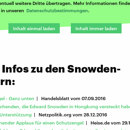
entuell weitere Dritte übertragen. Mehr Informationen finde
r in unseren
Datenschutzbestimmungen
.
Inhalt einmal laden
Inhalt immer laden
 Infos zu den Snowden-
rn:
el - Ganz unten
| Handelsblatt vom 07.09.2016
uchenden, die Edward Snowden in Hongkong versteckt hab
Unterstützung
| Netzpolitik.org vom 28.12.2016
hender Applaus für einen Schutzengel
| Heise.de vom 29.