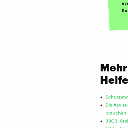
ev
Ih
Mehr
Helfe
Schutzeng
Die Asyls
brauchen 
33C3: Ste