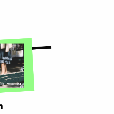
ago | Westend61
n