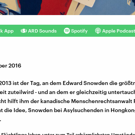
nk App
ARD Sounds
Spotify
Apple Podcas
ber 2016
i 2013 ist der Tag, an dem Edward Snowden die größ
eit zuteilwird - und an dem er gleichzeitig untertau
ucht hilft ihm der kanadische Menschenrechtsanwalt
hat die Idee, Snowden bei Asylsuchenden in Hongkon
.
Flüchtlinge leben unter zum Teil erbärmlichsten Umstände