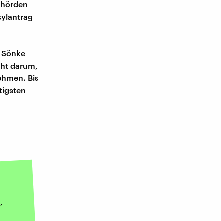
Behörden
sylantrag
t Sönke
eht darum,
ehmen. Bis
tigsten
,