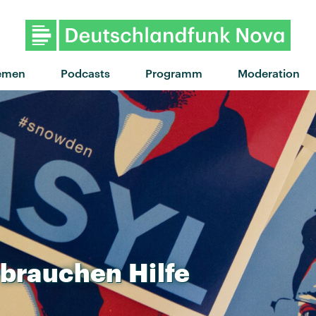
"Man of the House" von Skye N
emen
Podcasts
Programm
Moderation
brauchen
Hilfe