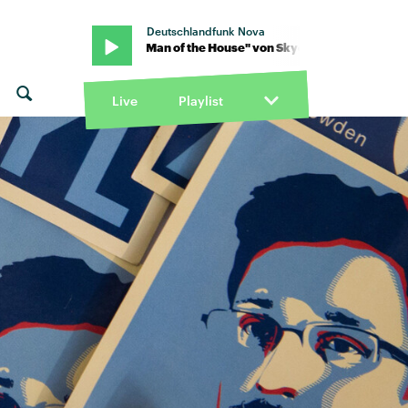
Deutschlandfunk Nova
ewman · "Man of the House" von Skye Newman · "Man of the House
Live
Playlist