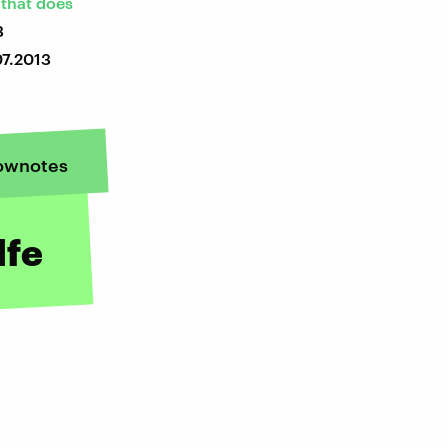
 that does
3
7.2013
ownotes
lfe