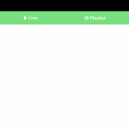
Live
Playlist
©
picture alliance / SZ Photo | Leonhard Simon (Symbolbild)
Shownotes
Feiern & Rausch
Sober DJ: Nüchtern bleiben,
wenn alle ballern
vom 08. Januar 2026