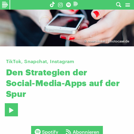
©
cosendolas | photocase.de
TikTok, Snapchat, Instagram
Den
Strategien
der
Social-Media-Apps
auf
der
Spur
Spotify
Abonnieren