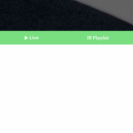
Live
Playlist
©
dpa | Andrew Harnik
Shownotes
Social Media und EU
Meta (wieder) auf dem
Prüfstand
Beitrag aus unserem Archiv vom 30. April