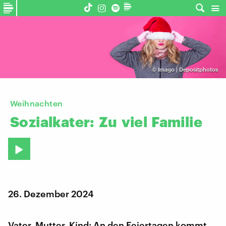
©
Imago | Depositphotos
Weihnachten
Sozialkater:
Zu
viel
Familie
26. Dezember 2024
Vater, Mutter, Kind: An den Feiertagen kommt