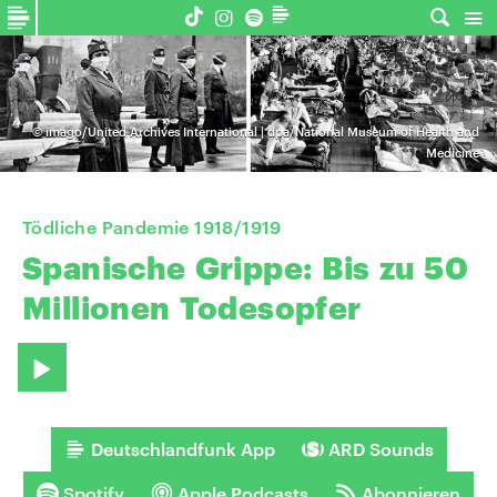
©
imago/United Archives International | dpa/National Museum of Health and
Medicine
Tödliche Pandemie 1918/1919
Spanische
Grippe:
Bis
zu
50
Millionen
Todesopfer
Deutschlandfunk App
ARD Sounds
Spotify
Apple Podcasts
Abonnieren