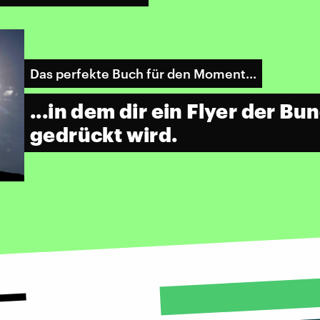
Das perfekte Buch für den Moment...
...in dem dir ein Flyer der B
gedrückt wird.