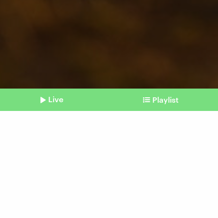
Live
Playlist
©
Imago | Zoonar
Shownotes
Gesundheit
Spazieren gehen hilft dem