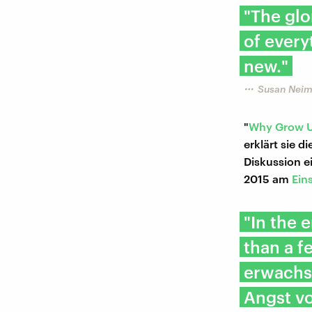
"The glo
of everyt
new."
Susan Neim
"
Why Grow Up
erklärt sie 
Diskussion e
2015 am
Ein
"In the 
than a fe
erwachs
Angst vo