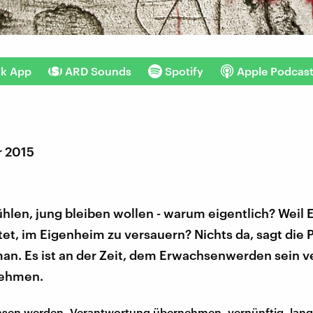
nk App
ARD Sounds
Spotify
Apple Podcas
r 2015
ühlen, jung bleiben wollen - warum eigentlich? Weil
et, im Eigenheim zu versauern? Nichts da, sagt die 
an. Es ist an der Zeit, dem Erwachsenwerden sein v
nehmen.
sen werden, Verantwortung übernehmen, vernünftig, lang