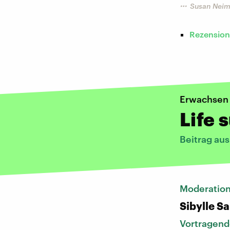
Susan Neim
Rezension
​Erwachsen
Life 
Beitrag au
​Moderatio
Sibylle S
Vortragend