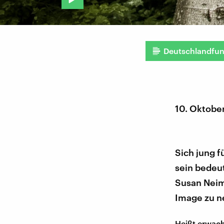
Deutschlandfu
10. Oktobe
Sich jung f
sein bedeut
Susan Neim
Image zu 
Heißt erwach