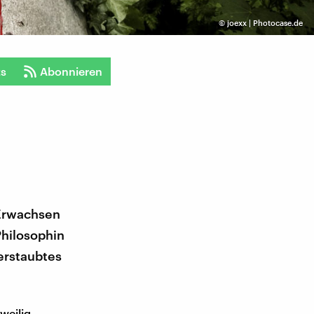
©
joexx | Photocase.de
ts
Abonnieren
 Erwachsen
Philosophin
erstaubtes
weilig,