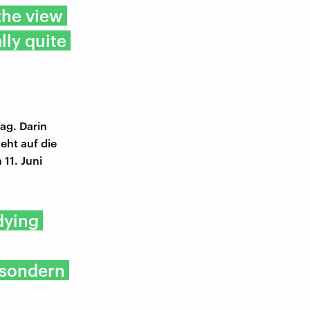
the view
lly quite
rag. Darin
eht auf die
 11. Juni
 dying
 sondern