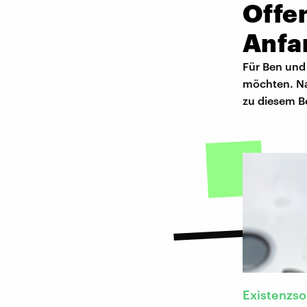
Offe
Anfa
Für Ben und 
möchten. Nac
zu diesem B
Existenzs