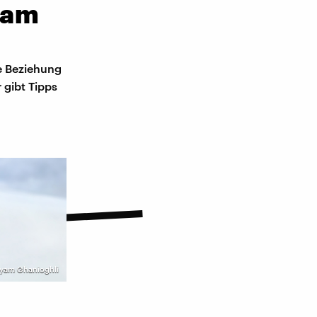
 am
ne Beziehung
 gibt Tipps
yam Ghanioghli