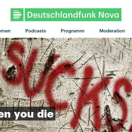
"Praise You" von Fatboy Slim
emen
Podcasts
Programm
Moderation
en
you
die