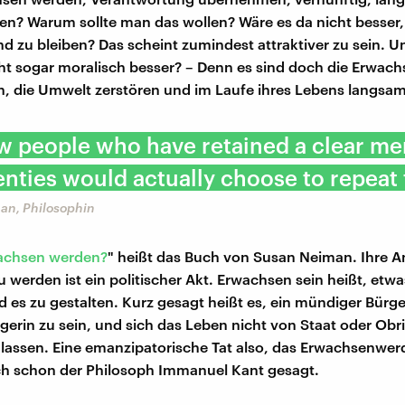
en? Warum sollte man das wollen? Wäre es da nicht besser,
d zu bleiben? Das scheint zumindest attraktiver zu sein. Un
icht sogar moralisch besser? – Denn es sind doch die Erwach
n, die Umwelt zerstören und im Laufe ihres Lebens langsam
w people who have retained a clear m
enties would actually choose to repeat
an, Philosophin
achsen werden?
" heißt das Buch von Susan Neiman. Ihre A
 werden ist ein politischer Akt. Erwachsen sein heißt, et
d es zu gestalten. Kurz gesagt heißt es, ein mündiger Bürge
erin zu sein, und sich das Leben nicht von Staat oder Obr
lassen. Eine emanzipatorische Tat also, das Erwachsenwer
ch schon der Philosoph Immanuel Kant gesagt.