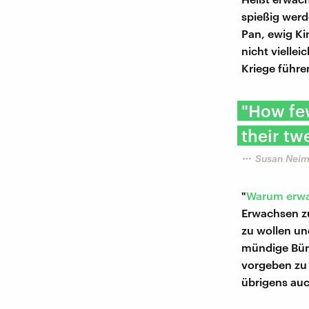
spießig werd
Pan, ewig Kin
nicht vielle
Kriege führe
"How fe
their tw
Susan Neim
"
Warum erw
Erwachsen zu
zu wollen un
mündige Bürg
vorgeben zu 
übrigens au