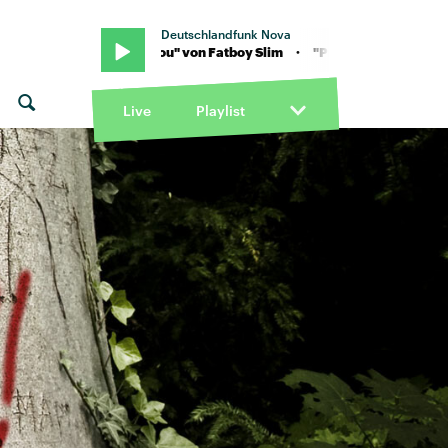
Deutschlandfunk Nova
 · "Praise You" von Fatboy Slim · "Praise You" von Fatboy Slim
Live
Playlist