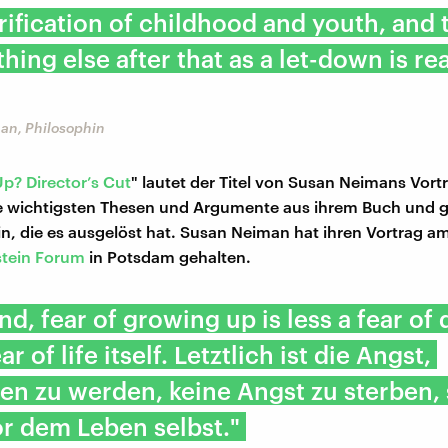
rification of childhood and youth, and 
hing else after that as a let-down is rea
an, Philosophin
? Director’s Cut
" lautet der Titel von Susan Neimans Vort
die wichtigsten Thesen und Argumente aus ihrem Buch und g
in, die es ausgelöst hat. Susan Neiman hat ihren Vortrag am
stein Forum
in Potsdam gehalten.
end, fear of growing up is less a fear of
ar of life itself. Letztlich ist die Angst,
en zu werden, keine Angst zu sterben,
r dem Leben selbst."