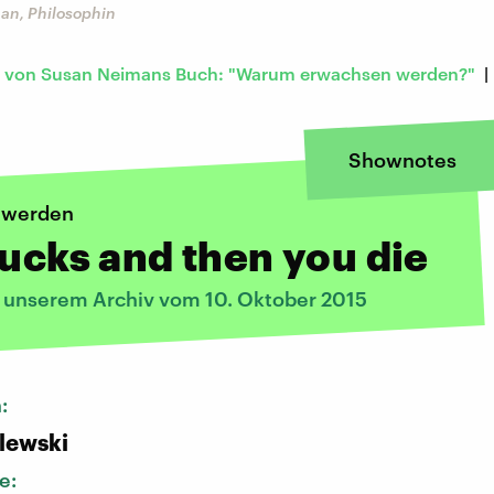
an, Philosophin
 von Susan Neimans Buch: "Warum erwachsen werden?"
|
Shownotes
 werden
sucks and then you die
s unserem Archiv vom 10. Oktober 2015
n:
alewski
e: