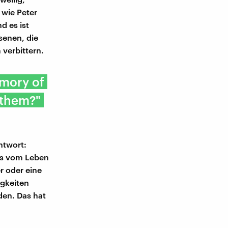
 wie Peter
d es ist
senen, die
 verbittern.
emory of
 them?"
ntwort:
was vom Leben
r oder eine
igkeiten
den. Das hat