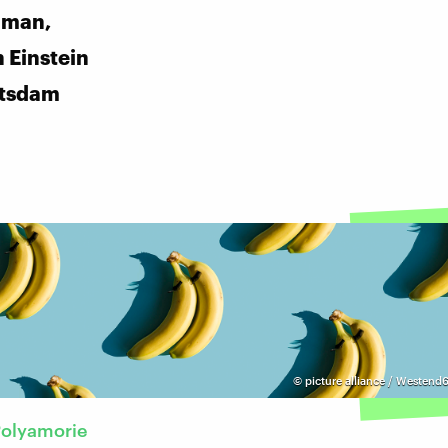
iman,
n Einstein
tsdam
©
picture alliance / Westend6
Polyamorie