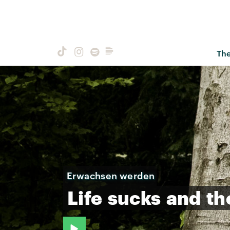
Th
​Erwachsen werden
Life
sucks
and
th