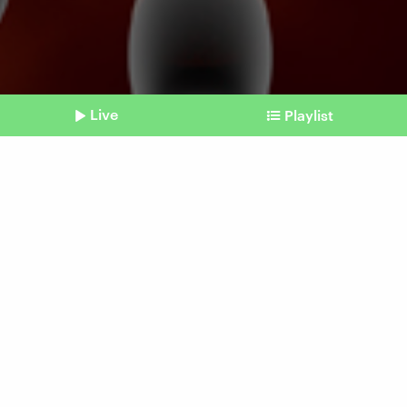
Live
Playlist
©
picture alliance / Westend61 | Spectra
Shownotes
Spermienquiz
Das weltweit erste
Spermienrennen
Beitrag aus unserem Archiv vom 25. April