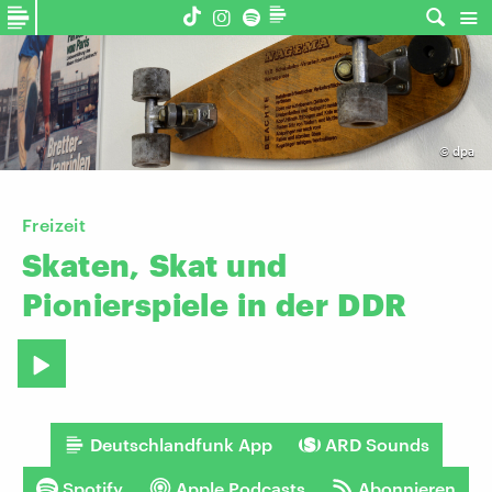
©
dpa
Freizeit
Skaten,
Skat
und
Pionierspiele
in
der
DDR
Deutschlandfunk App
ARD Sounds
Spotify
Apple Podcasts
Abonnieren