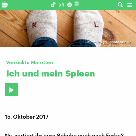
©
cw-design | photocase.de
Verrückte Marotten
Ich
und
mein
Spleen
15. Oktober 2017
Na, sortiert ihr eure Schuhe auch nach Farbe?