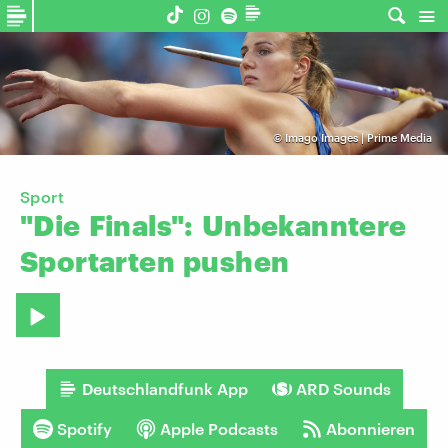
©
Imago Images | Prime Media
Sport
"Die
Finals":
Unbekanntere
Sportarten
pushen
Deutschlandfunk App
ARD Sounds
Spotify
Apple Podcasts
Abonnieren