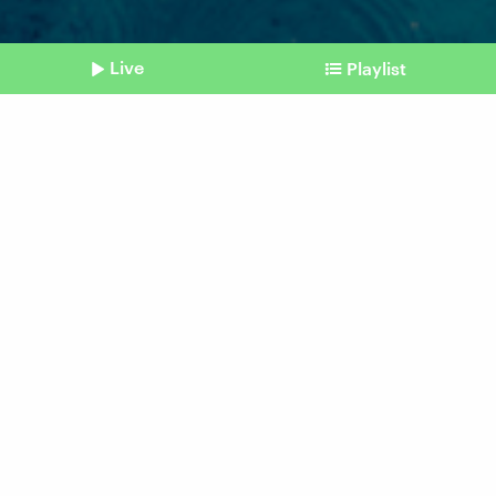
Live
Playlist
©
picture alliance/dpa | Julian Stratenschulte
Shownotes
Sprung ins Freibadbecken
So schnell holen wir uns im
Wasser eine Ohreninfektion
vom 13. August 2025