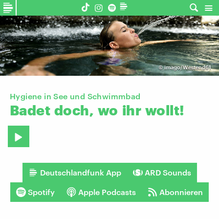
©
imago/Westend61
Hygiene in See und Schwimmbad
Badet
doch,
wo
ihr
wollt!
Deutschlandfunk App
ARD Sounds
Spotify
Apple Podcasts
Abonnieren