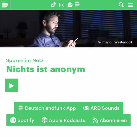
©
Imago | Westend61
Spuren im Netz
Nichts
ist
anonym
Deutschlandfunk App
ARD Sounds
Spotify
Apple Podcasts
Abonnieren