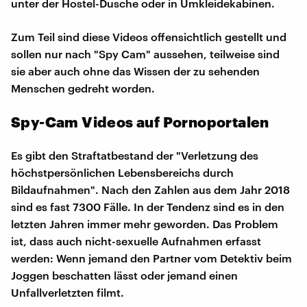
unter der Hostel-Dusche oder in Umkleidekabinen.
Zum Teil sind diese Videos offensichtlich gestellt und
sollen nur nach "Spy Cam" aussehen, teilweise sind
sie aber auch ohne das Wissen der zu sehenden
Menschen gedreht worden.
Spy-Cam Videos auf Pornoportalen
Es gibt den Straftatbestand der "Verletzung des
höchstpersönlichen Lebensbereichs durch
Bildaufnahmen". Nach den Zahlen aus dem Jahr 2018
sind es fast 7300 Fälle. In der Tendenz sind es in den
letzten Jahren immer mehr geworden. Das Problem
ist, dass auch nicht-sexuelle Aufnahmen erfasst
werden: Wenn jemand den Partner vom Detektiv beim
Joggen beschatten lässt oder jemand einen
Unfallverletzten filmt.