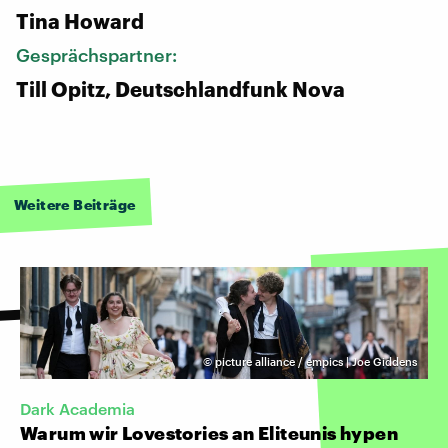
Tina Howard
Gesprächspartner:
Till Opitz, Deutschlandfunk Nova
Weitere Beiträge
©
picture alliance / empics | Joe Giddens
Dark Academia
Warum wir Lovestories an Eliteunis hypen