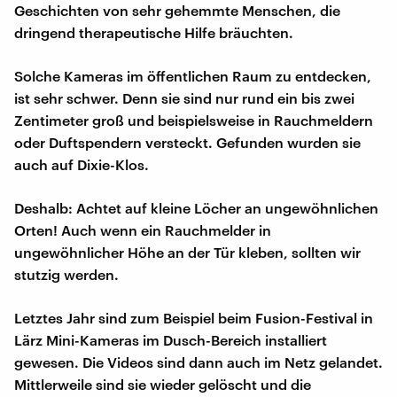
Geschichten von sehr gehemmte Menschen, die
dringend therapeutische Hilfe bräuchten.
Solche Kameras im öffentlichen Raum zu entdecken,
ist sehr schwer. Denn sie sind nur rund ein bis zwei
Zentimeter groß und beispielsweise in Rauchmeldern
oder Duftspendern versteckt. Gefunden wurden sie
auch auf Dixie-Klos.
Deshalb: Achtet auf kleine Löcher an ungewöhnlichen
Orten! Auch wenn ein Rauchmelder in
ungewöhnlicher Höhe an der Tür kleben, sollten wir
stutzig werden.
Letztes Jahr sind zum Beispiel beim Fusion-Festival in
Lärz Mini-Kameras im Dusch-Bereich installiert
gewesen. Die Videos sind dann auch im Netz gelandet.
Mittlerweile sind sie wieder gelöscht und die