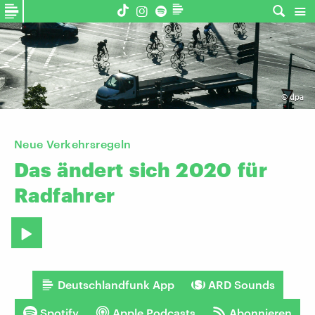
©
dpa
Neue Verkehrsregeln
Das
ändert
sich
2020
für
Radfahrer
Deutschlandfunk App
ARD Sounds
Spotify
Apple Podcasts
Abonnieren