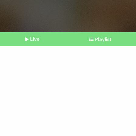
Live
Playlist
©
IMAGO / Addictive Stock
Shownotes
Startup-Boom
Warum gerade so viele
gründen
vom 08. Juli 2026