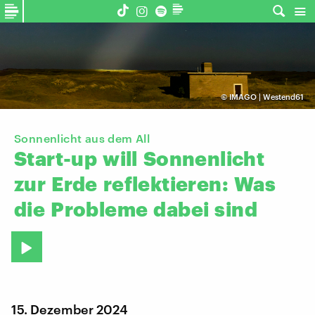
©
IMAGO | Westend61
Sonnenlicht aus dem All
Start-up
will
Sonnenlicht
zur
Erde
reflektieren:
Was
die
Probleme
dabei
sind
15. Dezember 2024