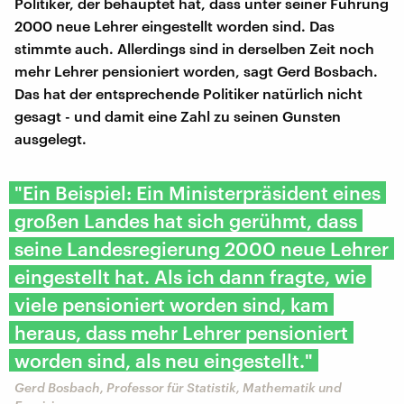
Politiker, der behauptet hat, dass unter seiner Führung
2000 neue Lehrer eingestellt worden sind. Das
stimmte auch. Allerdings sind in derselben Zeit noch
mehr Lehrer pensioniert worden, sagt Gerd Bosbach.
Das hat der entsprechende Politiker natürlich nicht
gesagt - und damit eine Zahl zu seinen Gunsten
ausgelegt.
"Ein Beispiel: Ein Ministerpräsident eines
großen Landes hat sich gerühmt, dass
seine Landesregierung 2000 neue Lehrer
eingestellt hat. Als ich dann fragte, wie
viele pensioniert worden sind, kam
heraus, dass mehr Lehrer pensioniert
worden sind, als neu eingestellt."
Gerd Bosbach, Professor für Statistik, Mathematik und