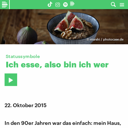
©
marshi / photocase.de
Statussymbole
Ich
esse,
also
bin
ich
wer
22. Oktober 2015
In den 90er Jahren war das einfach: mein Haus,