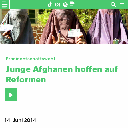
©
dpa
Präsidentschaftswahl
Junge
Afghanen
hoffen
auf
Reformen
14. Juni 2014