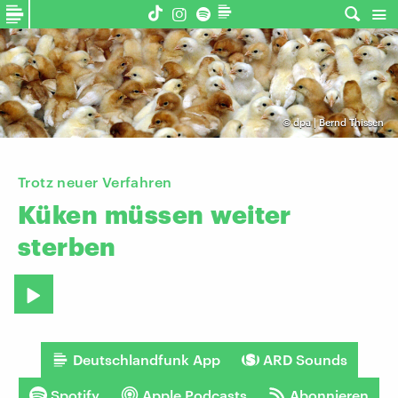
©
dpa | Bernd Thissen
Trotz neuer Verfahren
Küken
müssen
weiter
sterben
Deutschlandfunk App
ARD Sounds
Spotify
Apple Podcasts
Abonnieren