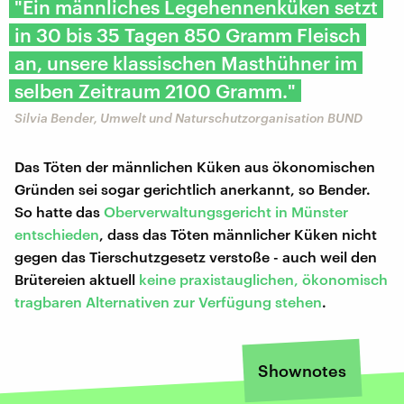
"Ein männliches Legehennenküken setzt
in 30 bis 35 Tagen 850 Gramm Fleisch
an, unsere klassischen Masthühner im
selben Zeitraum 2100 Gramm."
Silvia Bender, Umwelt und Naturschutzorganisation​ BUND
Das Töten der männlichen Küken aus ökonomischen
Gründen sei sogar gerichtlich anerkannt, so Bender.
So hatte das
Oberverwaltungsgericht in Münster
entschieden
, dass das Töten männlicher Küken nicht
gegen das Tierschutzgesetz verstoße - auch weil den
Brütereien aktuell
keine praxistauglichen, ökonomisch
tragbaren Alternativen zur Verfügung stehen
.
Shownotes