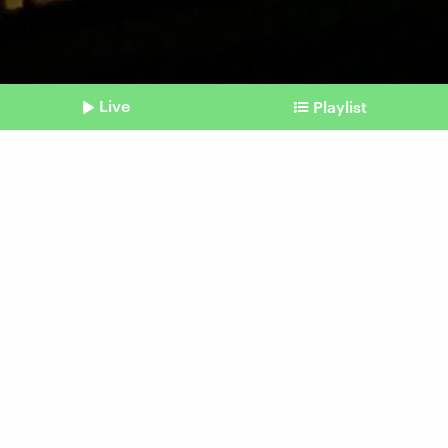
Live
Playlist
©
picture alliance / Hans Lucas | Riccardo Milani
Shownotes
Streamingdienste
Immer mehr Werbung bei
Prime Video, Netflix & Co.
Beitrag aus unserem Archiv vom 31. Januar
2025