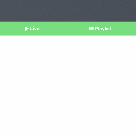
Live
Playlist
©
Imago | Vozmilova Svetlana
Shownotes
Streaming
Youtube experimentiert mit
neuem Werbefenster
Beitrag aus unserem Archiv vom 17.
September 2024