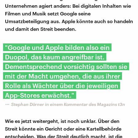
Unternehmen agiert anders: Bei digitalen Inhalten wie
Filmen und Musik setzt Google seine
Umsatzbeteiligung aus. Apple könnte auch so handeln
und damit den Streit beenden.
"Google und Apple bilden also ein
Duopol, das kaum angreifbar ist.
Dementsprechend vorsichtig sollten sie
mit der Macht umgehen, die aus ihrer
Rolle als Wächter über die jeweiligen
App-Stores erwächst."
Stephan Dörner in einem Kommentar des Magazins t3n
Wie es jetzt weitergeht, ist noch unklar. Über den
Streit könnte ein Gericht oder eine Kartellbehörde
entscheiden. Was der Streit deutlich macht, ist die