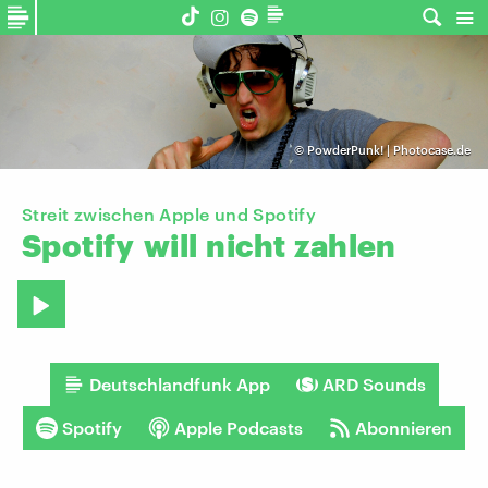
©
PowderPunk! | Photocase.de
Streit zwischen Apple und Spotify
Spotify
will
nicht
zahlen
Deutschlandfunk App
ARD Sounds
Spotify
Apple Podcasts
Abonnieren