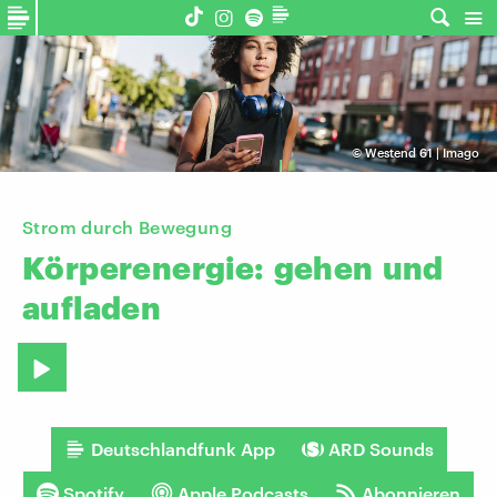
©
Westend 61 | Imago
Strom durch Bewegung
Körperenergie:
gehen
und
aufladen
Deutschlandfunk App
ARD Sounds
Spotify
Apple Podcasts
Abonnieren