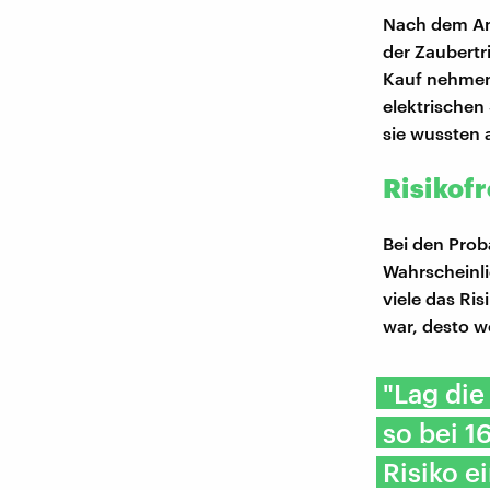
Nach dem Ans
der Zaubertr
Kauf nehmen,
elektrischen
sie wussten a
Risikof
Bei den Prob
Wahrscheinli
viele das Ris
war, desto we
"Lag die
so bei 1
Risiko ei