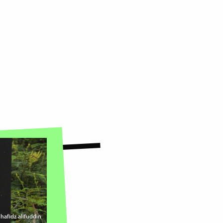
 hafidz alifuddin