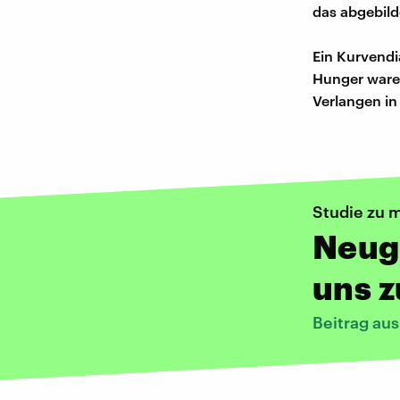
das abgebil
Ein Kurvendi
Hunger waren
Verlangen in
Studie zu 
Neug
uns z
Beitrag au