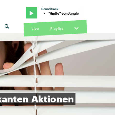
Soundtrack
" von Jungle · "Smile" von Jungle
Live
Playlist
kanten
Aktionen