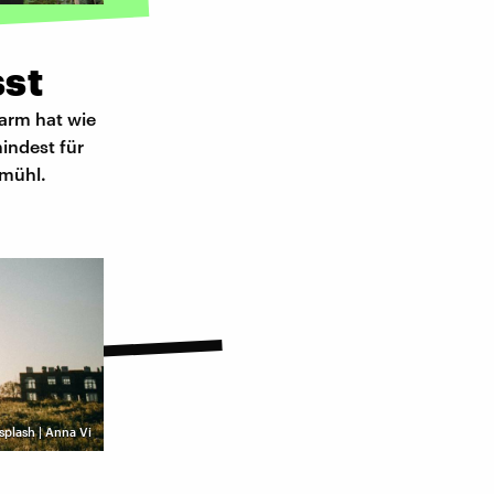
sst
darm hat wie
mindest für
kmühl.
splash | Anna Vi