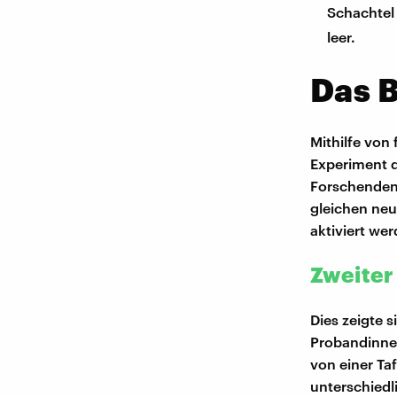
Schachtel
leer.
Das 
Mithilfe vo
Experiment d
Forschenden 
gleichen neu
aktiviert wer
Zweiter
Dies zeigte 
Probandinnen
von einer Ta
unterschiedl