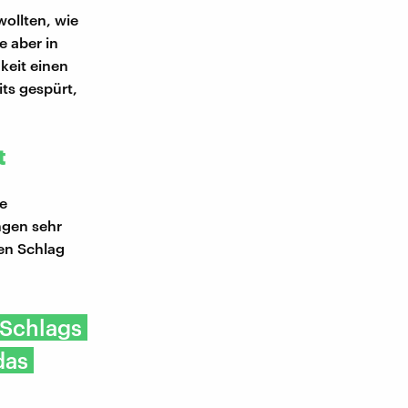
ollten, wie
e aber in
keit einen
ts gespürt,
t
e
ngen sehr
hen Schlag
 Schlags
das