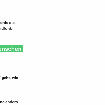
erde die
andfunk-
Menschen
 geht, wie
eine andere