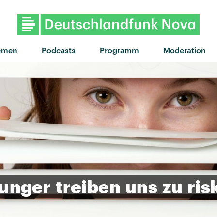
"Smile" von Jungle · "Smile
emen
Podcasts
Programm
Moderation
unger
treiben
uns
zu
ris