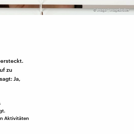
©
Imago | imagebroker
ersteckt.
uf zu
agt: Ja,
s
gt.
n Aktivitäten