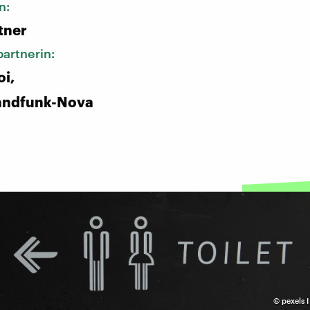
n:
tner
artnerin:
oi,
andfunk-Nova
©
pexels I