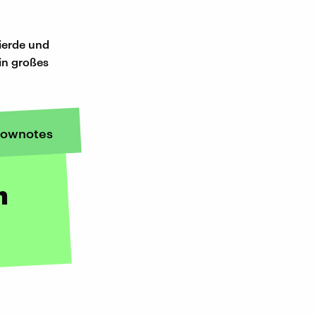
ierde und
in großes
ownotes
n