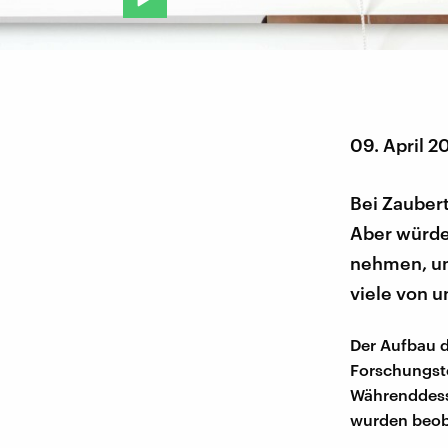
09. April 2
Bei Zaubert
Aber würden
nehmen, um 
viele von u
Der Aufbau 
Forschungste
Währenddesse
wurden beob