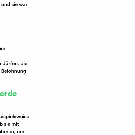
 und sie war
dem
e
 dürfen, die
r Belohnung
ierde
eispielsweise
b sie mit
 nehmen, um