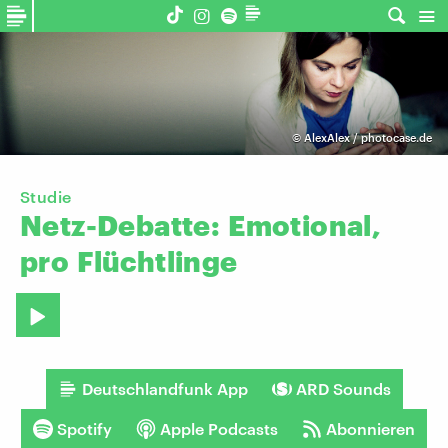
©
AlexAlex / photocase.de
Studie
Netz-Debatte:
Emotional,
pro
Flüchtlinge
Deutschlandfunk App
ARD Sounds
Spotify
Apple Podcasts
Abonnieren