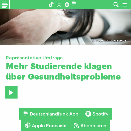
©
inkje | photocase.de
Repräsentative Umfrage
Mehr
Studierende
klagen
über
Gesundheitsprobleme
Deutschlandfunk App
Spotify
Apple Podcasts
Abonnieren