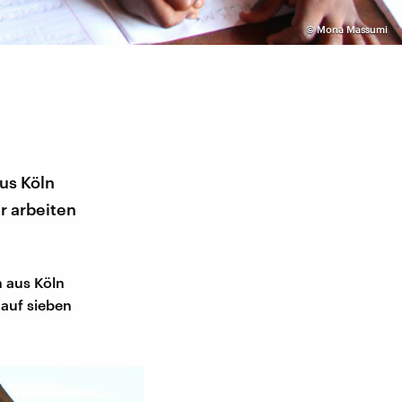
©
Mona Massumi
us Köln
r arbeiten
n aus Köln
 auf sieben