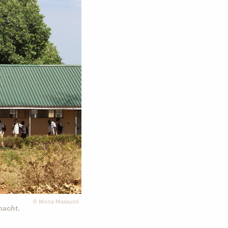
©
Mona Massumi
macht.