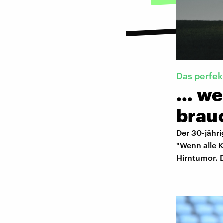
Das perfe
… we
brau
Der 30-jähr
"Wenn alle 
Hirntumor. 