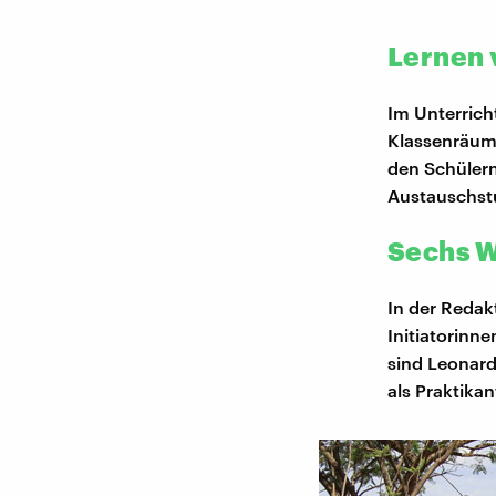
Lernen 
Im Unterricht
Klassenräume
den Schülern
Austauschstu
Sechs 
In der Redak
Initiatorin
sind Leonard
als Praktikan