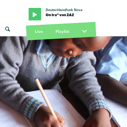
Deutschlandfunk Nova
ZAZ · "On Ira" von ZAZ
Live
Playlist