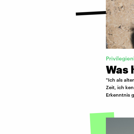
Privilegie
Was h
"Ich als alt
Zeit, ich ke
Erkenntnis g