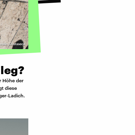
Romain Costaseca
ileg?
er Höhe der
gt diese
ger-Ladich.