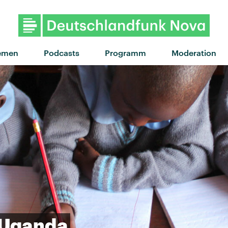
"On Ira" von ZAZ · "On Ira" von 
emen
Podcasts
Programm
Moderation
Uganda