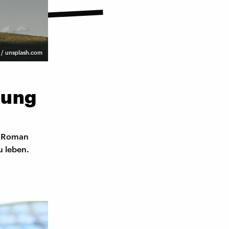
 / unsplash.com
nung
s Roman
u leben.