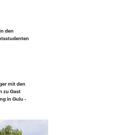
 in den
mtsstudenten
ger mit den
m zu Gast
g in Gulu -