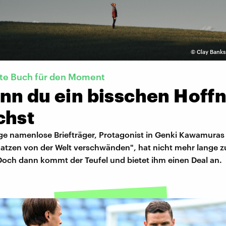
©
Clay Banks
kte Buch für den Moment
nn du ein bisschen Hoff
chst
ige namenlose Briefträger, Protagonist in Genki Kawamura
Katzen von der Welt verschwänden", hat nicht mehr lange z
Doch dann kommt der Teufel und bietet ihm einen Deal an.