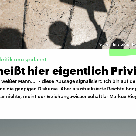
©
dpa | Hans Lucas | 
nkritik neu gedacht
eißt hier eigentlich Priv
er weißer Mann..." - diese Aussage signalisiert: Ich bin auf d
nne die gängigen Diskurse. Aber als ritualisierte Beichte brin
ar nichts, meint der Erziehungswissenschaftler Markus Rie