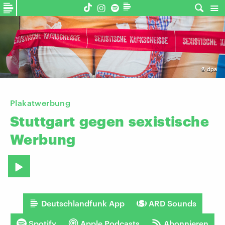
©
dpa
Plakatwerbung
Stuttgart
gegen
sexistische
Werbung
Deutschlandfunk App
ARD Sounds
Spotify
Apple Podcasts
Abonnieren