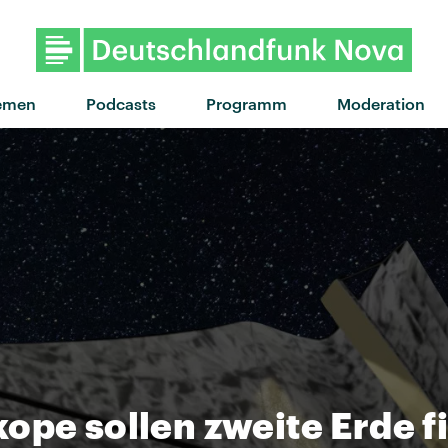
"The Way You Move" von Out
emen
Podcasts
Programm
Moderation
ope sollen zweite Erde f