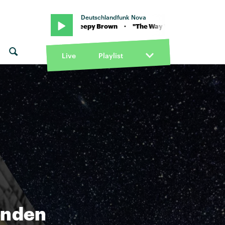
Deutschlandfunk Nova
Kast feat. Sleepy Brown · "The Way You Move" von OutKast feat. Sl
Live
Playlist
inden