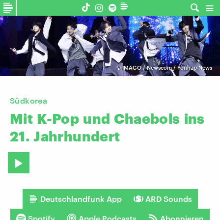
©
IMAGO / Newscom / Yonhap News
Südkorea
Mit
K-Pop
und
Chaebols
ins
21.
Jahrhundert
Deutschlandfunk App
ARD Sounds
Spotify
Apple Podcasts
Abonnieren