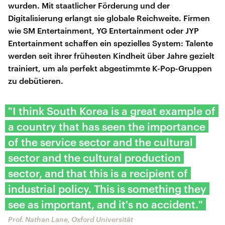
wurden. Mit staatlicher Förderung und der
Digitalisierung erlangt sie globale Reichweite. Firmen
wie SM Entertainment, YG Entertainment oder JYP
Entertainment schaffen ein spezielles System: Talente
werden seit ihrer frühesten Kindheit über Jahre gezielt
trainiert, um als perfekt abgestimmte K-Pop-Gruppen
zu debütieren.
"I think South Korea is a great example of
a country that has seen the importance
of the service sector and the cultural
sector and the cultural production
sector, and that this is a recipient of
industrial policy. This is something they
see as important, and it's no accident."
Prof. Nathan Lane, Oxford Universität