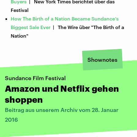
Buyers
| New York Times berichtet über das
Festival
How The Birth of a Nation Became Sundance’s
Biggest Sale Ever
| The Wire über "The Birth of a
Nation"
Shownotes
Sundance Film Festival
Amazon und Netflix gehen
shoppen
Beitrag aus unserem Archiv vom 28. Januar
2016