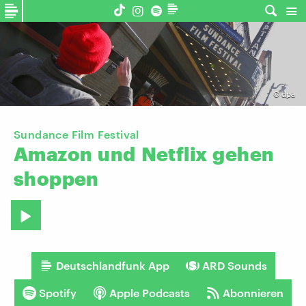
©
dpa
Sundance Film Festival
Amazon
und
Netflix
gehen
shoppen
Deutschlandfunk App
ARD Sounds
Spotify
Apple Podcasts
Abonnieren