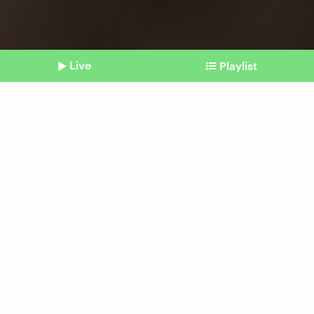
Live
Playlist
©
IMAGO I Xinhua
Shownotes
USA-Superwahltag
Es läuft auf Trump und
Biden hinaus
Beitrag aus unserem Archiv vom 06. März
2024