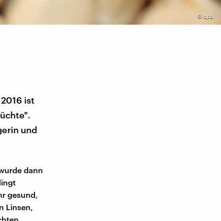
©
dpa
 2016 ist
üchte".
gerin und
 wurde dann
dingt
ehr gesund,
n Linsen,
chten.