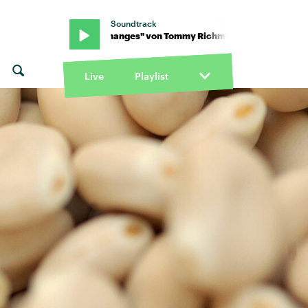
Soundtrack
chman · "Changes" von Tommy Richman · "Changes" von Tommy R
Live
Playlist