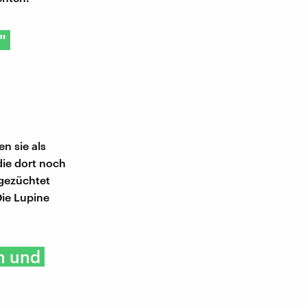
"
n sie als
die dort noch
 gezüchtet
Die Lupine
n und