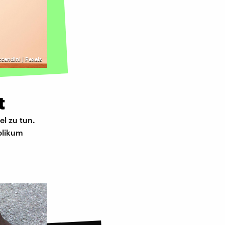
ccendini | Pexels
t
el zu tun.
ublikum