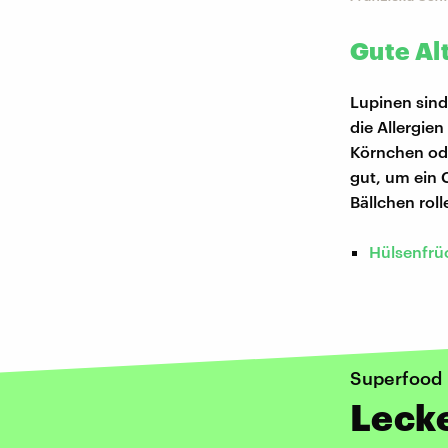
Gute Alt
Lupinen sind
die Allergie
Körnchen ode
gut, um ein 
Bällchen rol
Hülsenfrüc
Superfood
Leck