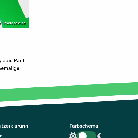
e | Photocase.de
g aus. Paul
ehemalige
tzerklärung
Farbschema
m