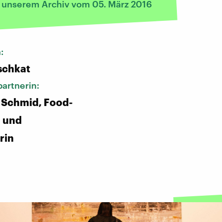
s unserem Archiv vom 05. März 2016
n:
schkat
artnerin:
 Schmid, Food-
n und
rin