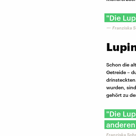
"Die Lup
Franziska 
Lupin
Schon die al
Getreide – d
drinsteckten
wurden, sind
gehört zu de
"Die Lup
anderen
Franziska Sch