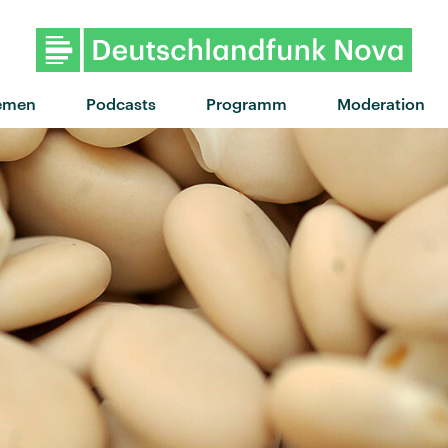
"Changes" von Tommy Ri
emen
Podcasts
Programm
Moderation