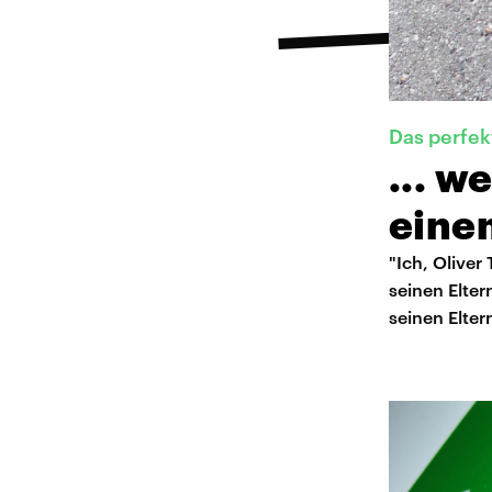
Das perfek
... w
eine
"Ich, Oliver
seinen Eltern
seinen Elter