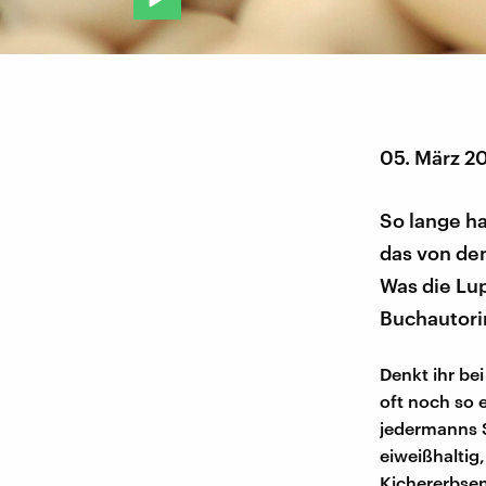
05. März 2
So lange ha
das von de
Was die Lup
Buchautori
Denkt ihr be
oft noch so 
jedermanns S
eiweißhaltig
Kichererbse