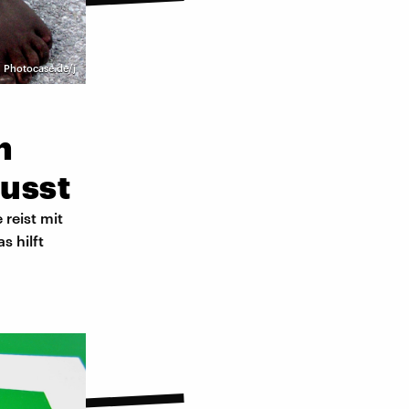
 | Photocase.de/j
n
usst
 reist mit
s hilft