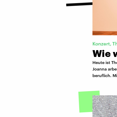
Konzert, T
Wie w
Heute ist Th
Joanna arbei
beruflich. M