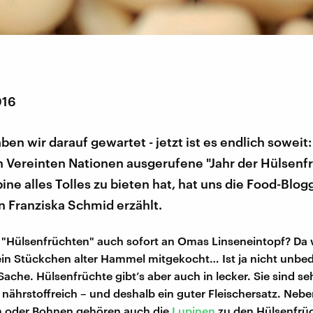
016
ben wir darauf gewartet - jetzt ist es endlich soweit:
n Vereinten Nationen ausgerufene "Jahr der Hülsenfr
ine alles Tolles zu bieten hat, hat uns die Food-Blog
n Franziska Schmid erzählt.
i "Hülsenfrüchten" auch sofort an Omas Linseneintopf? Da
ein Stückchen alter Hammel mitgekocht… Ist ja nicht unbe
ache. Hülsenfrüchte gibt’s aber auch in lecker. Sie sind s
, nährstoffreich – und deshalb ein guter Fleischersatz. Nebe
n oder Bohnen gehören auch die
Lupinen
zu den Hülsenfrü