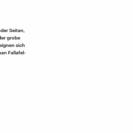
der Seitan,
der grobe
eignen sich
n Fallafel-