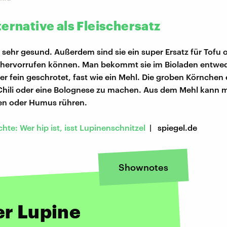
ernative als Fleischersatz
 sehr gesund. Außerdem sind sie ein super Ersatz für Tofu o
n hervorrufen können. Man bekommt sie im Bioladen entwe
r fein geschrotet, fast wie ein Mehl. Die groben Körnchen 
Chili oder eine Bolognese zu machen. Aus dem Mehl kann ma
len oder Humus rühren.
hte: Wer hip ist, isst Lupinenschnitzel
| spiegel.de
Shownotes
er Lupine