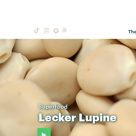
Th
Superfood
Lecker
Lupine