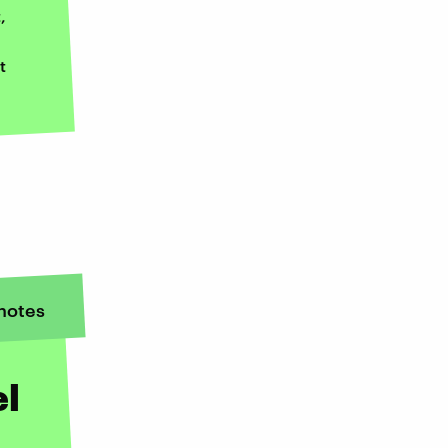
,
t
notes
el