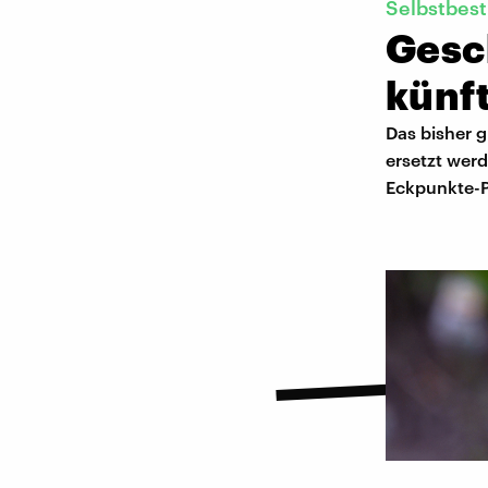
Selbstbes
Gesch
künft
Das bisher 
ersetzt wer
Eckpunkte-P