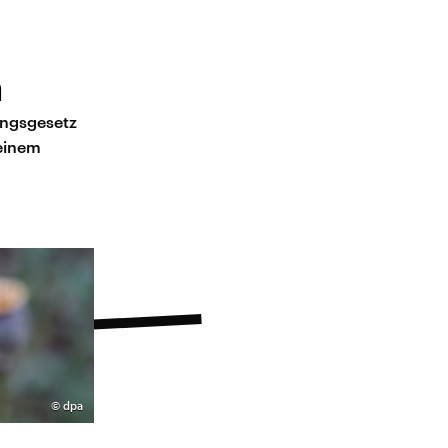
n
ungsgesetz
 einem
©
dpa