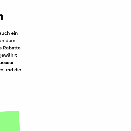
m
auch ein
 an dem
s Rabatte
 gewährt
besser
e und die