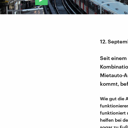
12. Septem
Seit einem 
Kombinatio
Mietauto-An
kommt, bef
Wie gut die 
funktionieren
funktioniert
helfen bei d
sogar zu Fuß