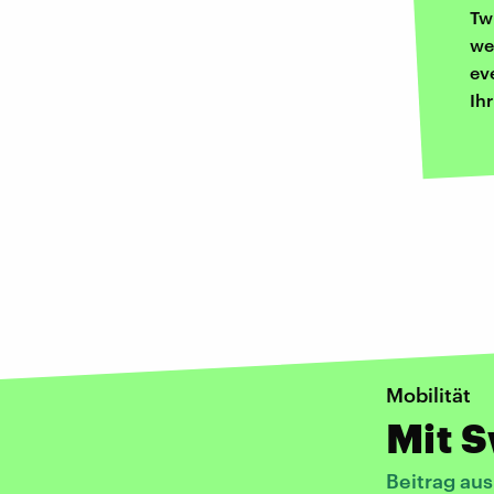
Tw
we
ev
Ih
Mobilität
Mit S
Beitrag au