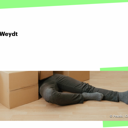
 Weydt
©
Pexels | 