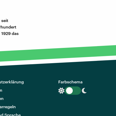
seit
rhundert
h 1929 das
tzerklärung
Farbschema
m
en
rregeln
nd Sprache