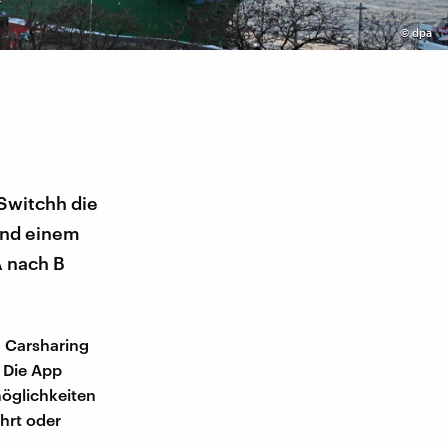
©
dpa
 Switchh die
und einem
A nach B
 Carsharing
: Die App
öglichkeiten
ährt oder