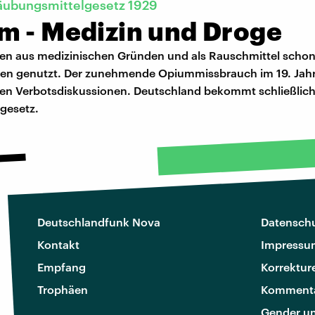
äubungsmittelgesetz 1929
m - Medizin und Droge
en aus medizinischen Gründen und als Rauschmittel schon 
en genutzt. Der zunehmende Opiummissbrauch im 19. Jah
sten Verbotsdiskussionen. Deutschland bekommt schließlic
gesetz.
Deutschlandfunk Nova
Datenschu
Kontakt
Impressu
Empfang
Korrektur
Trophäen
Kommenta
Gender u