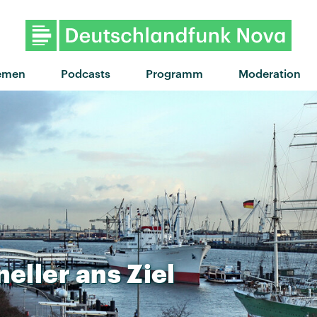
emen
Podcasts
Programm
Moderation
neller
ans
Ziel