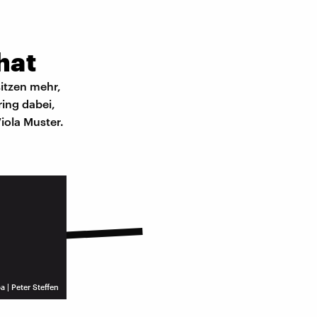
hat
sitzen mehr,
ring dabei,
iola Muster.
a | Peter Steffen