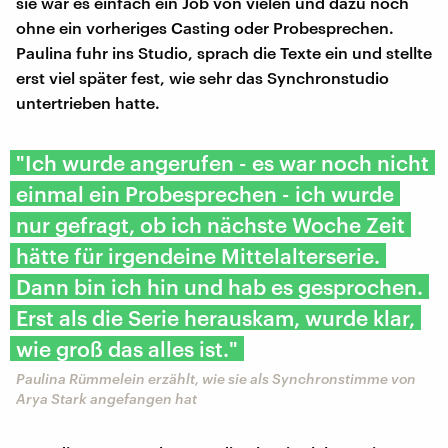
sie war es einfach ein Job von vielen und dazu noch
ohne ein vorheriges Casting oder Probesprechen.
Paulina fuhr ins Studio, sprach die Texte ein und stellte
erst viel später fest, wie sehr das Synchronstudio
untertrieben hatte.
"Ich wurde angerufen - es war noch nicht
einmal ein Probesprechen - ich wurde
nur gefragt, ob ich nächste Woche Zeit
hätte für irgendeine Mittelalterserie.
Dann bin ich hin und hab es gesprochen.
Erst als die Serie herauskam, wurde klar,
wie groß das alles ist."
Paulina Rümmelein erzählt, wie sie als Synchronstimme von
Arya Stark angefangen hat