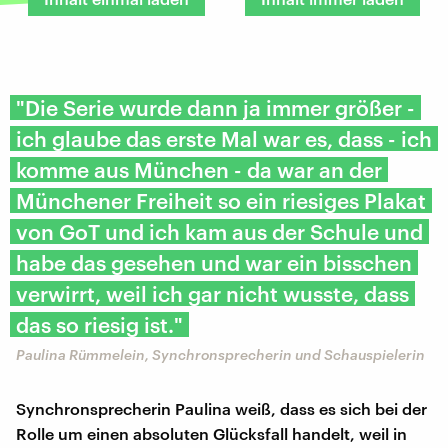
"Die Serie wurde dann ja immer größer -
ich glaube das erste Mal war es, dass - ich
komme aus München - da war an der
Münchener Freiheit so ein riesiges Plakat
von GoT und ich kam aus der Schule und
habe das gesehen und war ein bisschen
verwirrt, weil ich gar nicht wusste, dass
das so riesig ist."
Paulina Rümmelein, Synchronsprecherin und Schauspielerin
Synchronsprecherin Paulina weiß, dass es sich bei der
Rolle um einen absoluten Glücksfall handelt, weil in