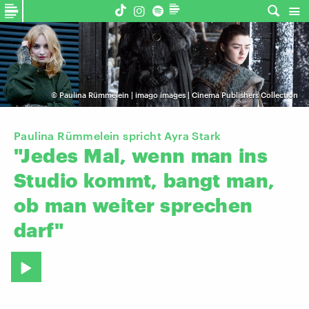
©
Paulina Rümmelein | imago images | Cinema Publishers Collection
Paulina Rümmelein spricht Ayra Stark
"Jedes
Mal,
wenn
man
ins
Studio
kommt,
bangt
man,
ob
man
weiter
sprechen
darf"