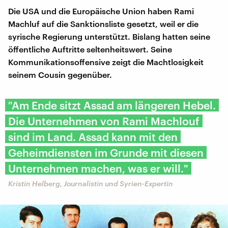
Die USA und die Europäische Union haben Rami
Machluf auf die Sanktionsliste gesetzt, weil er die
syrische Regierung unterstützt. Bislang hatten seine
öffentliche Auftritte seltenheitswert. Seine
Kommunikationsoffensive zeigt die Machtlosigkeit
seinem Cousin gegenüber.
"Am Ende sitzt Assad am längeren Hebel.
Die Unternehmen von Rami Machlouf
sind im Land. Assad kann mit den
Geheimdiensten im Grunde mit diesen
Unternehmen machen, was er will."
Kristin Helberg, Journalistin und Syrien-Expertin