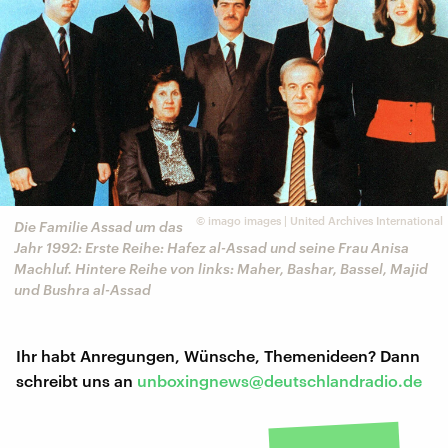
©
imago images | United Archives International
Die Familie Assad um das
Jahr 1992: Erste Reihe: Hafez al-Assad und seine Frau Anisa
Machluf. Hintere Reihe von links: Maher, Bashar, Bassel, Majid
und Bushra al-Assad
Ihr habt Anregungen, Wünsche, Themenideen? Dann
schreibt uns an
unboxingnews@deutschlandradio.de