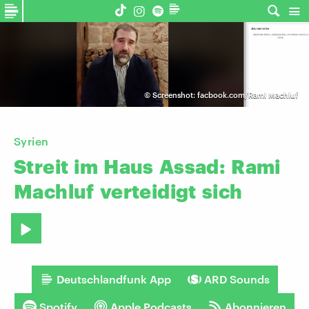
©
Screenshot: facbook.com/Rami Machluf
Syrien
Streit
im
Haus
Assad:
Rami
Machluf
verteidigt
sich
Deutschlandfunk App
ARD Sounds
Spotify
Apple Podcasts
Abonnieren