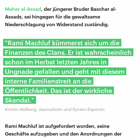
Maher al-Assad
, der jüngerer Bruder Baschar al-
Assads, sei hingegen für die gewaltsame
Niederschlagung von Widerstand zuständig.
"Rami Machluf kümmerst sich um die
Finanzen des Clans. Er ist wahrscheinlich
schon im Herbst letzten Jahres in
Ungnade gefallen und geht mit diesem
interne Familienstreit an die
Öffentlichkeit. Das ist der wirkliche
Skandal."
Kristin Helberg, Journalistin und Syrien-Expertin
Rami Machluf ist aufgefordert worden, seine
Geschäfte aufzugeben und den Anordnungen der