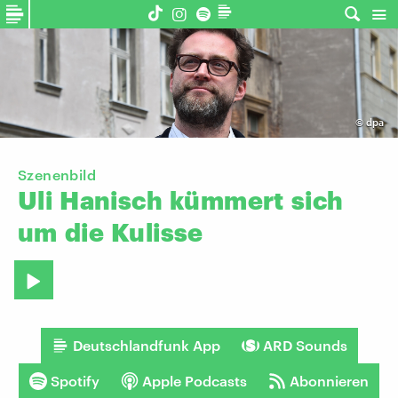
©
dpa
Szenenbild
Uli
Hanisch
kümmert
sich
um
die
Kulisse
Deutschlandfunk App
ARD Sounds
Spotify
Apple Podcasts
Abonnieren