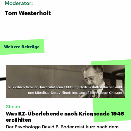
Moderator:
Tom Westerholt
Weitere Beiträge
©
Friedrich-Schiller-Universität Jena / Stiftung Gedenkstätten Buchenwald
und Mittelbau-Dora / Illinois Institute of Technology, Chicago
Shoah
Was KZ-Überlebende nach Kriegsende 1946
erzählten
Der Psychologe David P. Boder reist kurz nach dem