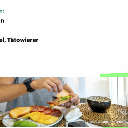
n:
in
l, Tätowierer
©
picture alliance / imageBRO