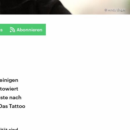
©
Andy Engel
ts
Abonnieren
 einigen
ätowiert
üste nach
Das Tattoo
ität sind