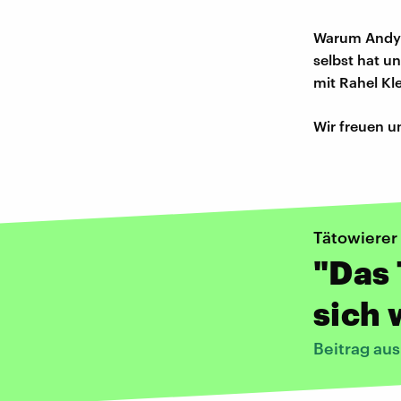
Warum Andy m
selbst hat u
mit Rahel Kle
Wir freuen u
Tätowierer
"Das 
sich 
Beitrag au