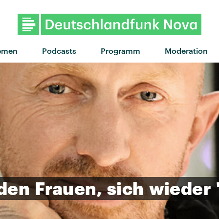
"Changes" von Tommy Richman
emen
Podcasts
Programm
Moderation
den
Frauen,
sich
wieder