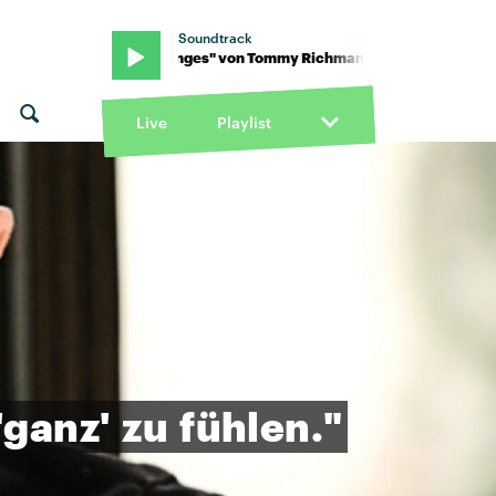
Soundtrack
 · "Changes" von Tommy Richman · "Changes" von Tommy Richm
Live
Playlist
'ganz'
zu
fühlen."