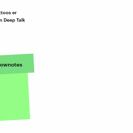
ttoos er
im Deep Talk
ownotes