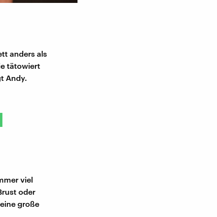
Rekonstruierte Brustwarze der re
tt anders als
ie tätowiert
gt Andy.
mmer viel
Brust oder
 eine große