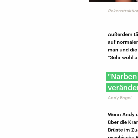
Rekonstruktio
Außerdem tät
auf normaler 
man und die 
"Sehr wohl ab
"Narben 
verände
Andy Engel
Wenn Andy di
über die Kra
Brüste im Zu
psychische B