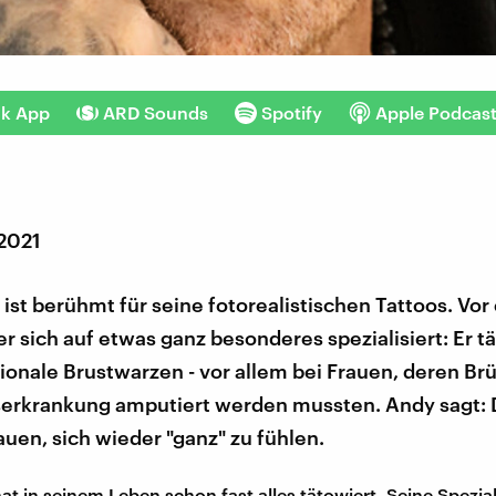
nk App
ARD Sounds
Spotify
Apple Podcas
 2021
ist berühmt für seine fotorealistischen Tattoos. Vor
er sich auf etwas ganz besonderes spezialisiert: Er t
onale Brustwarzen - vor allem bei Frauen, deren Br
serkrankung amputiert werden mussten. Andy sagt: 
rauen, sich wieder "ganz" zu fühlen.
t in seinem Leben schon fast alles tätowiert. Seine Spezial