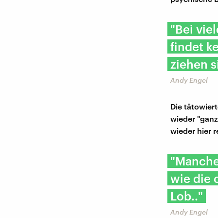
"Bei vie
findet k
ziehen s
Andy Engel
Die tätowiert
wieder "gan
wieder hier 
"Manche 
wie die 
Lob.."
Andy Engel