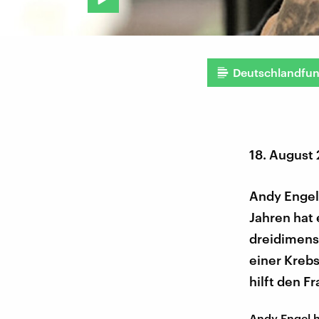
Deutschlandfu
18. August
Andy Engel 
Jahren hat 
dreidimensi
einer Kreb
hilft den F
Andy Engel ha