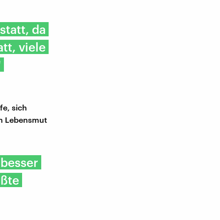
statt, da
tt, viele
"
fe, sich
en Lebensmut
 besser
ößte