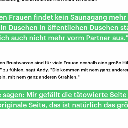
len Frauen findet kein Saunagang mehr 
ein Duschen in öffentlichen Duschen sta
ich auch nicht mehr vorm Partner aus.
en Brustwarzen sind für viele Frauen deshalb eine große Hil
z" zu fühlen, sagt Andy. "Die kommen mit nem ganz ander
rein, mit nem ganz anderen Strahlen."
sagen: Mir gefällt die tätowierte Seite
originale Seite, das ist natürlich das gr