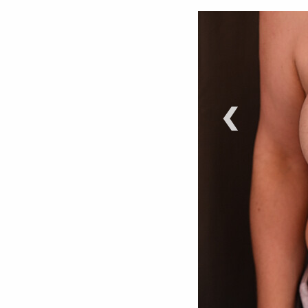
‹
©
Andy Engel