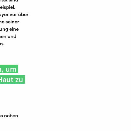
ispiel.
Bayer vor über
ne seiner
ung eine
nnen und
n-
n, um
Haut zu
es neben