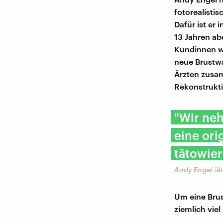
fotorealisti
Dafür ist er 
13 Jahren ab
Kundinnen wo
neue Brustwa
Ärzten zusam
Rekonstrukti
"Wir ne
eine ori
tätowier
Andy Engel üb
Um eine Brus
ziemlich vie