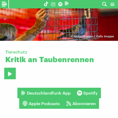
©
imago images / Gallo Images
Tierschutz
Kritik
an
Taubenrennen
Deutschlandfunk App
Spotify
Apple Podcasts
Abonnieren