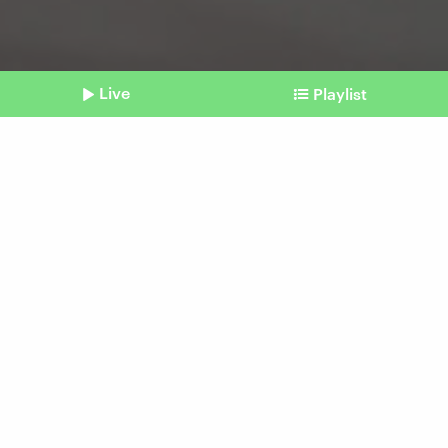
Live
Playlist
©
imago | UPI Photo
Shownotes
US-Sängerin
Taylor Swift könnte großen
Einfluss auf US-Wahl haben
Beitrag aus unserem Archiv vom 05. Februar
2024