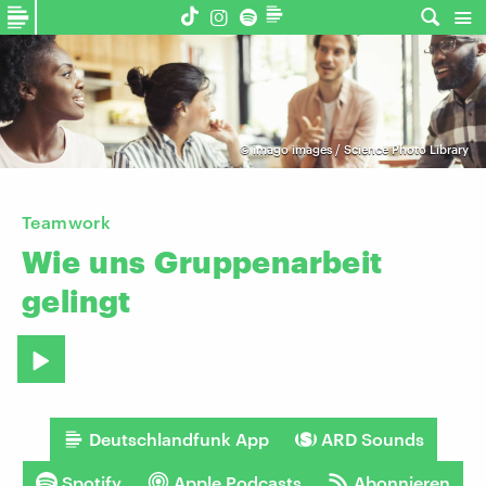
©
imago images / Science Photo Library
Teamwork
Wie
uns
Gruppenarbeit
gelingt
Deutschlandfunk App
ARD Sounds
Spotify
Apple Podcasts
Abonnieren