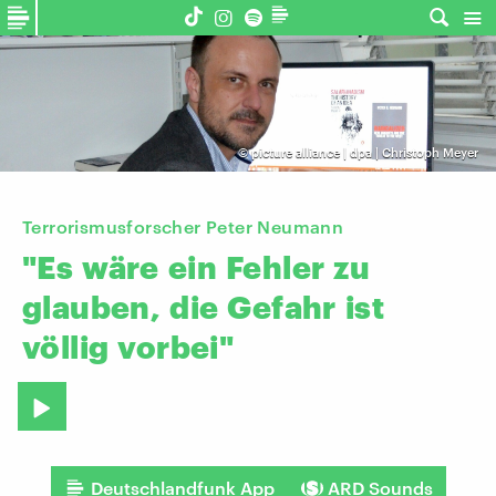
©
picture alliance | dpa | Christoph Meyer
Terrorismusforscher Peter Neumann
"Es
wäre
ein
Fehler
zu
glauben,
die
Gefahr
ist
völlig
vorbei"
Deutschlandfunk App
ARD Sounds