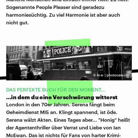
Sogenannte People Pleaser sind geradezu
harmoniesüchtig. Zu viel Harmonie ist aber auch
nicht gut.
©
m-s- | photocase.de
DAS PERFEKTE BUCH FÜR DEN MOMENT…
…in dem du eine Verschwörung witterst
London in den 70er Jahren. Serena fängt beim
Geheimdienst MI5 an. Klingt spannend, ist öde.
Serena wälzt Akten. Eines Tages aber... "Honig" heißt
der Agententhriller über Verrat und Liebe von Ian
McEwan. Das ist nichts für Fans von harter Krimi-