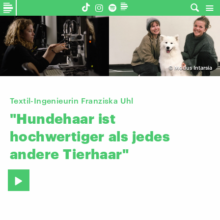
©
Modus Intarsia
Textil-Ingenieurin Franziska Uhl
"Hundehaar
ist
hochwertiger
als
jedes
andere
Tierhaar"