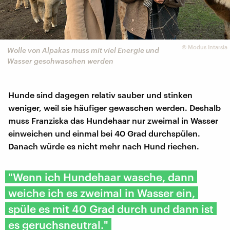
©
Modus Intarsia
Wolle von Alpakas muss mit viel Energie und
Wasser geschwaschen werden
Hunde sind dagegen relativ sauber und stinken
weniger, weil sie häufiger gewaschen werden. Deshalb
muss Franziska das Hundehaar nur zweimal in Wasser
einweichen und einmal bei 40 Grad durchspülen.
Danach würde es nicht mehr nach Hund riechen.
"Wenn ich Hundehaar wasche, dann
weiche ich es zweimal in Wasser ein,
spüle es mit 40 Grad durch und dann ist
es geruchsneutral."