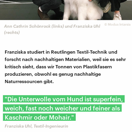
©
Modus Intarsia
Ann Cathrin Schönrock (links) und Franziska Uhl
(rechts)
Franziska studiert in Reutlingen Textil-Technik und
forscht nach nachhaltigen Materialien, weil sie es sehr
kritisch sieht, dass wir Tonnen von Plastikfasern
produzieren, obwohl es genug nachhaltige
Naturressourcen gibt.
"Die Unterwolle vom Hund ist superfein,
weich, fast noch weicher und feiner als
Kaschmir oder Mohair."
Franziska Uhl, Textil-Ingenieurin