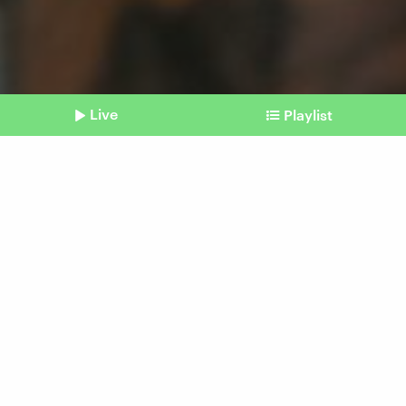
Live
Playlist
©
Picture Alliance / Associated Press | Manu Fernandez
Shownotes
The Icon League
Toni Kroos gründet eigene
Fußballliga
Beitrag aus unserem Archiv vom 08.